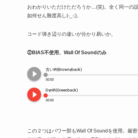
おわかりいただけただろうか…(笑)。全く同一の
如何せん難度高し(-_-;)。
コード弾き辺りの違いが分かり易いか。
②BIAS不使用、Wall Of Soundのみ
play_circle_filled
古いIR(Brownyback)
00:00
play_circle_filled
DynIR(Greenback)
00:00
この２つはパワー部もWall Of Soundを使