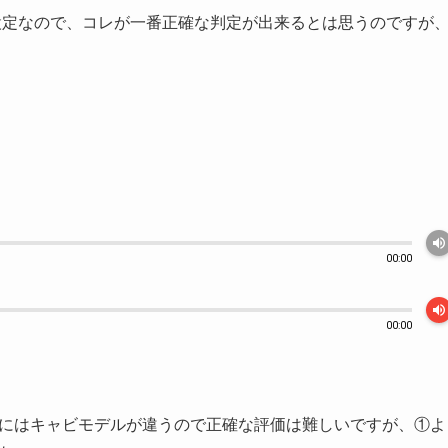
設定なので、コレが一番正確な判定が出来るとは思うのですが
volume_up
00:00
volume_up
00:00
用。厳密にはキャビモデルが違うので正確な評価は難しいですが、①よ