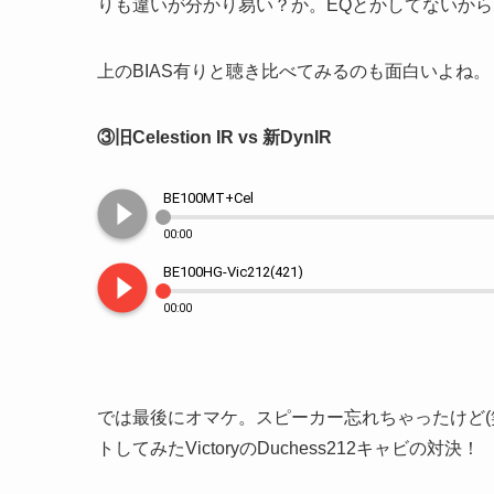
りも違いが分かり易い？か。EQとかしてないから
上のBIAS有りと聴き比べてみるのも面白いよね。
③旧Celestion IR vs 新DynIR
play_circle_filled
BE100MT+Cel
00:00
play_circle_filled
BE100HG-Vic212(421)
00:00
では最後にオマケ。スピーカー忘れちゃったけど(笑)
トしてみたVictoryのDuchess212キャビの対決！