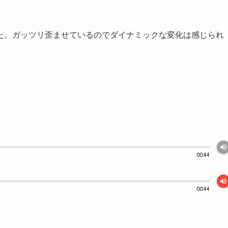
た。ガッツリ歪ませているのでダイナミックな変化は感じられ
volume_up
00:44
volume_up
00:44