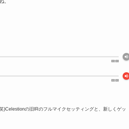
ね。
volume_up
00:00
volume_up
00:00
Celestionの旧IRのフルマイクセッティングと、新しくゲッ