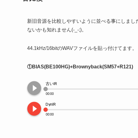
新旧音源を比較しやすいように並べる事にしまし
ないかも知れません(-_-;)。
44.1kHz/16bitのWAVファイルを貼っ付けてます。
①BIAS(BE100HG)+Brownyback(SM57+R121)
play_circle_filled
古いIR
00:00
play_circle_filled
DynIR
00:00