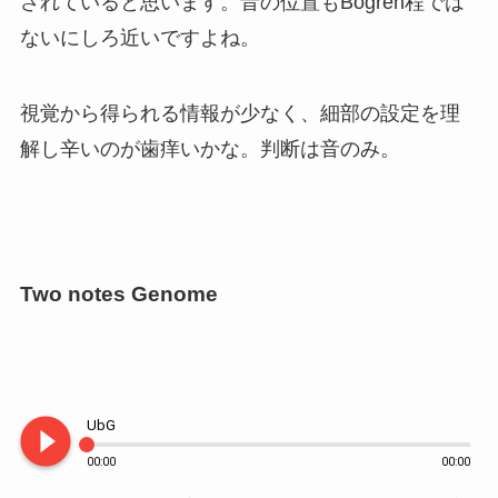
されていると思います。音の位置もBogren程では
ないにしろ近いですよね。
視覚から得られる情報が少なく、細部の設定を理
解し辛いのが歯痒いかな。判断は音のみ。
Two notes Genome
play_circle_filled
UbG
00:00
00:00