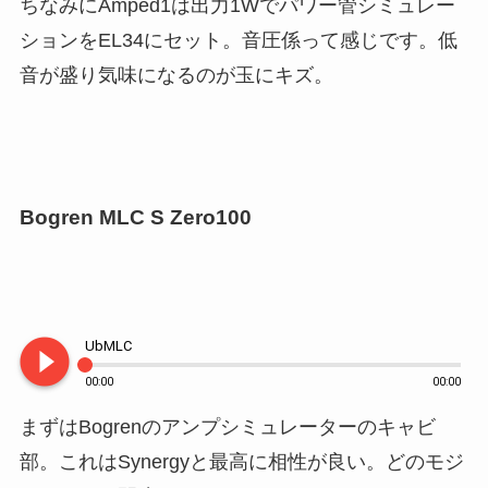
ちなみにAmped1は出力1Wでパワー管シミュレー
ションをEL34にセット。音圧係って感じです。低
音が盛り気味になるのが玉にキズ。
Bogren MLC S Zero100
play_circle_filled
UbMLC
00:00
00:00
まずはBogrenのアンプシミュレーターのキャビ
部。これはSynergyと最高に相性が良い。どのモジ