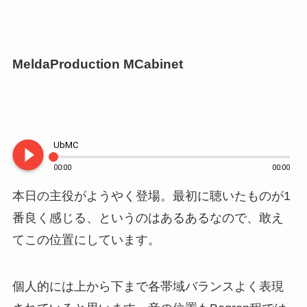
MeldaProduction MCabinet
play_circle_filled
UbMC
00:00
00:00
本日の主役がようやく登場。最初に聴いたものが1
番良く感じる、というのはあるあるなので、敢え
てこの位置にしています。
個人的には上から下まで各帯域バランスよく表現