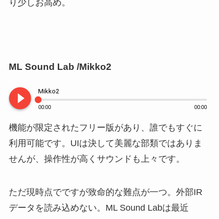
り少しお高め。
ML Sound Lab /Mikko2
play_circle_filled
Mikko2
00:00
00:00
機能が限定されたフリー版があり、誰でもすぐに
利用可能です。UIは決して美麗な部類ではありま
せんが、操作性が高くサウンドも上々です。
ただ現時点でですが致命的な難点が一つ。外部IR
データを読み込めない。ML Sound Labは最近