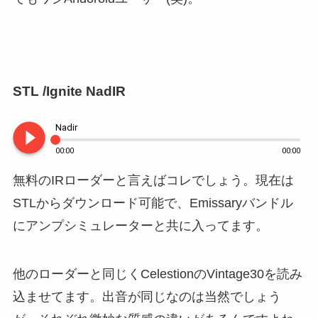
STL /Ignite NadIR
play_circle_filled
Nadir
00:00
00:00
無料のIRローダーと言えばコレでしょう。現在は
STLからダウンロード可能で、Emissaryバンドル
にアンプシミュレーターと共に入ってます。
他のローダーと同じくCelestionのVintage30を読み
込ませてます。出音が同じなのは当然でしょう