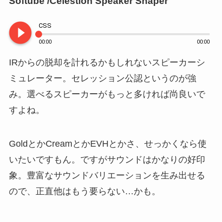
Softube /Celestion Speaker Shaper
play_circle_filled
CSS
00:00
00:00
IRからの脱却を計れるかもしれないスピーカーシ
ミュレーター。セレッション公認というのが強
み。選べるスピーカーがもっと多ければ尚良いで
すよね。
GoldとかCreamとかEVHとかさ、せっかくなら使
いたいですもん。ですがサウンドはかなりの好印
象。豊富なサウンドバリエーションを生み出せる
ので、正直他はもう要らない…かも。