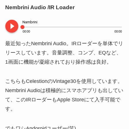
Nembrini Audio /IR Loader
play_circle_filled
Nambrini
00:00
00:00
最近知ったNembrini Audio。IRローダーを単体でリ
リースしています。音量調整、コンプ、EQなど、
1画面に機能が凝縮されており操作感は良好。
こちらもCelestionのVintage30を使用しています。
Nembrini Audioは積極的にスマホアプリも出してい
て、このIRローダーもApple Storeにて入手可能で
す。
でもワシAndoroidユーザー(笑)。