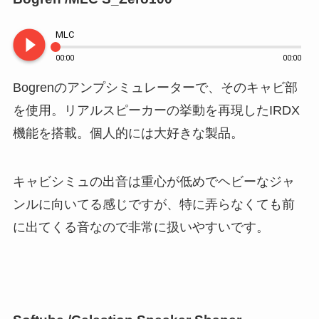
play_circle_filled
MLC
00:00
00:00
Bogrenのアンプシミュレーターで、そのキャビ部
を使用。リアルスピーカーの挙動を再現したIRDX
機能を搭載。個人的には大好きな製品。
キャビシミュの出音は重心が低めでヘビーなジャ
ンルに向いてる感じですが、特に弄らなくても前
に出てくる音なので非常に扱いやすいです。