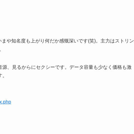
e。いまや知名度も上がり何だか感慨深いです(笑)。主力はストリン
。
音源、見るからにセクシーです。データ容量も少なく価格も激
す。
x.php