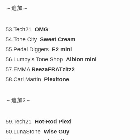
～追加～
53.Tech21
OMG
54.Tone City
Sweet Cream
55.Pedal Diggers
E2 mini
56.Lumpy’s Tone Shop
Albion mini
57.EMMA
ReezaFRATzitz2
58.Carl Martin
Plexitone
～追加2～
59.Tech21
Hot-Rod Plexi
60.LunaStone
Wise Guy