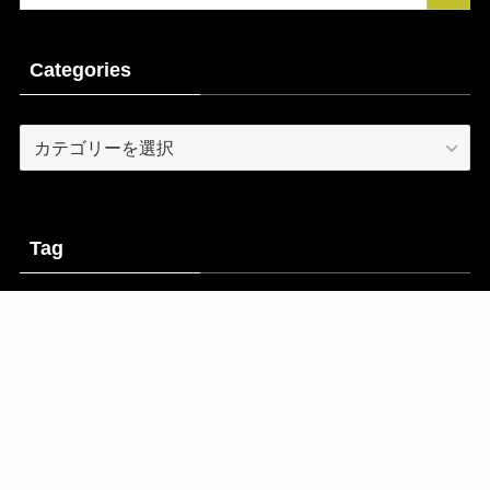
Categories
Categories
Tag
AI
DAW
PC
アウトボード
アドバイス
アンプ
エフェクター
エレキギター
オーディオインターフェース
サウンドチェック
シミュレーター
セール情報
ドラム
プラグインエフェクト
プリアンプ
マイク
ライフ
作詞
音源
Cookieポリシー