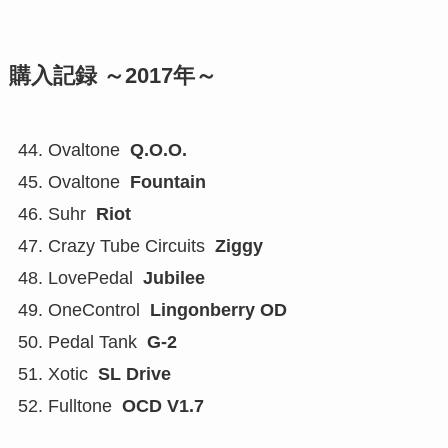
購入記録 ～2017年～
44. Ovaltone
Q.O.O.
45. Ovaltone
Fountain
46. Suhr
Riot
47. Crazy Tube Circuits
Ziggy
48. LovePedal
Jubilee
49. OneControl
Lingonberry OD
50. Pedal Tank
G-2
51. Xotic
SL Drive
52. Fulltone
OCD V1.7