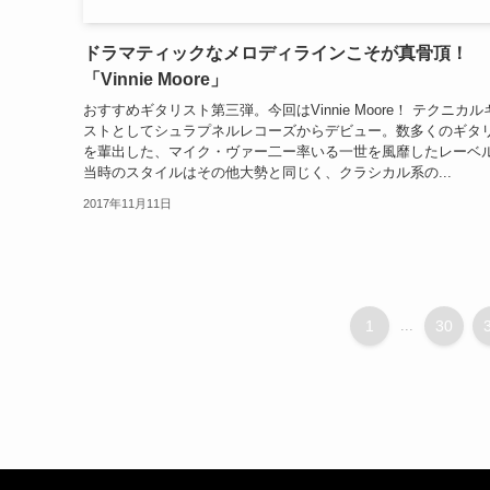
ドラマティックなメロディラインこそが真骨頂！
「Vinnie Moore」
おすすめギタリスト第三弾。今回はVinnie Moore！ テクニカ
ストとしてシュラプネルレコーズからデビュー。数多くのギタ
を輩出した、マイク・ヴァー二ー率いる一世を風靡したレーベ
当時のスタイルはその他大勢と同じく、クラシカル系の...
2017年11月11日
1
...
30