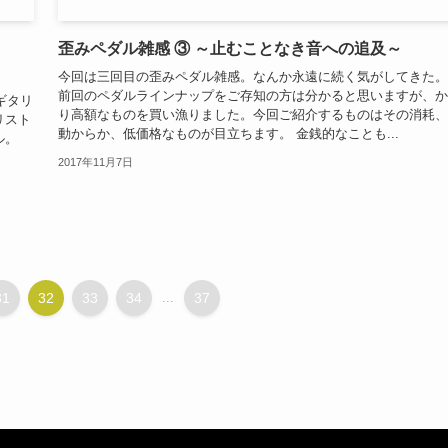
歪みペダル雑感 ③ ～止むことなき音への追及～
今回は三回目の歪みペダル雑感。なんか永遠に続く気がしてきた。
前回のペダルラインナップをご存知の方は分かると思いますが、か
ルギタリ
り高額なものを買い漁りました。今回ご紹介するものはその消耗、
リスト
動からか、低価格なものが目立ちます。 金銭的なことも...
ル。
2017年11月7日
31
32
33
34
...
37