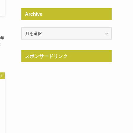
Archive
Archive
1年
死
スポンサードリンク
り