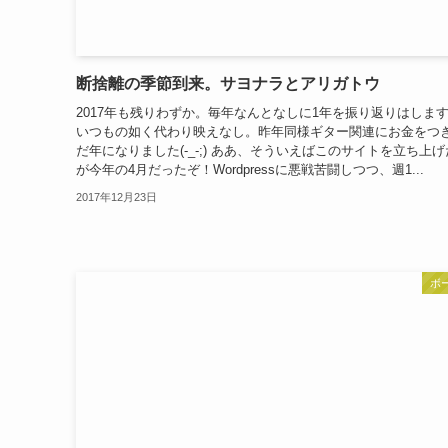
断捨離の季節到来。サヨナラとアリガトウ
2017年も残りわずか。毎年なんとなしに1年を振り返りはしま
いつもの如く代わり映えなし。昨年同様ギター関連にお金をつ
だ年になりました(-_-;) ああ、そういえばこのサイトを立ち上
が今年の4月だったぞ！Wordpressに悪戦苦闘しつつ、週1...
2017年12月23日
ボ