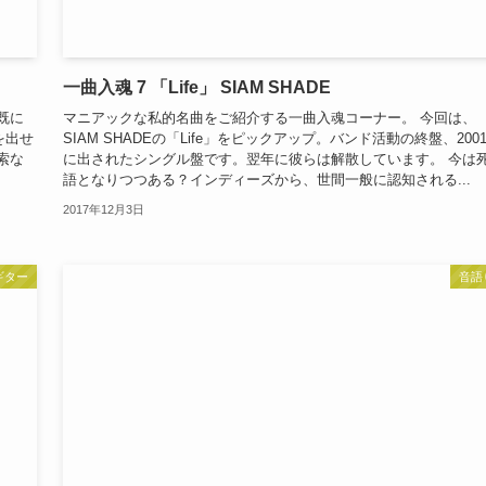
一曲入魂 7 「Life」 SIAM SHADE
既に
マニアックな私的名曲をご紹介する一曲入魂コーナー。 今回は、
を出せ
SIAM SHADEの「Life」をピックアップ。バンド活動の終盤、200
索な
に出されたシングル盤です。翌年に彼らは解散しています。 今は
語となりつつある？インディーズから、世間一般に認知される...
2017年12月3日
ギター
音語