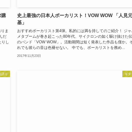
R購
史上最強の日本人ボーカリスト！VOW WOW 「人見
基」
おりま
おすすめボーカリスト第4弾。私的には満を持してのご紹介！ ジャ
んだ
メタブームが巻き起こった80年代、サイクロンの如く駆け抜けた
たりし
のバンド「VOW WOW」。活動期間は短く発表した作品も僅か。
れでも彼らの音は色褪せない。 中でも、ボーカリストを務め...
2017年11月23日
音語り
ギタ