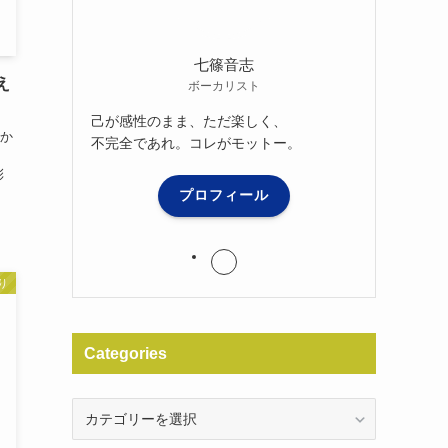
七篠音志
え
ボーカリスト
己が感性のまま、ただ楽しく、
か
不完全であれ。コレがモットー。
彩
プロフィール
り
Categories
Categories