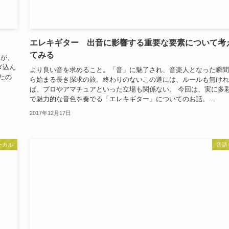
エレキギター 出音に影響する重要な要素について考
てみる
すが、
ぎ込ん
より良い音を求めること。「音」に魅了され、音楽人となった瞬間
げたの
ら始まる長き探求の旅。終わりのないこの道には、ルールも無けれ
ば、プロやアマチュアといった立場も関係ない。 今回は、実に多
で魅力的な音色を奏でる「エレキギター」についてのお話。...
2017年12月17日
ーカル
音語