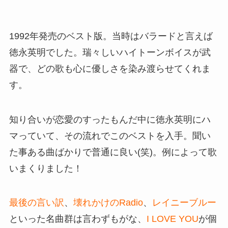
1992年発売のベスト版。当時はバラードと言えば
徳永英明でした。瑞々しいハイトーンボイスが武
器で、どの歌も心に優しさを染み渡らせてくれま
す。
知り合いが恋愛のすったもんだ中に徳永英明にハ
マっていて、その流れでこのベストを入手。聞い
た事ある曲ばかりで普通に良い(笑)。例によって歌
いまくりました！
最後の言い訳
、
壊れかけのRadio
、
レイニーブルー
といった名曲群は言わずもがな、
I LOVE YOU
が個