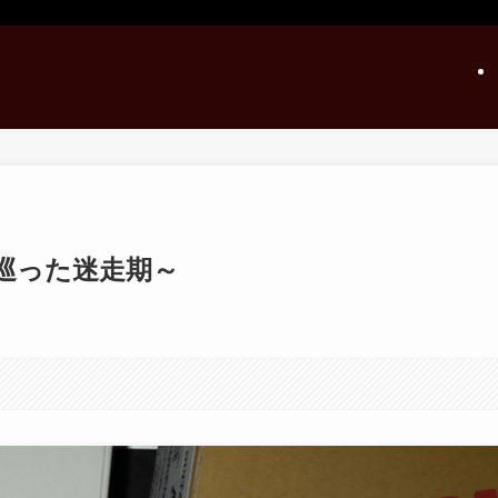
り巡った迷走期～