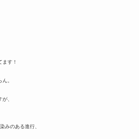
てます！
らん。
すが、
馴染みのある進行、