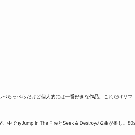
ルぺらっぺらだけど個人的には一番好きな作品。これだけリマ
p In The FireとSeek & Destroyの2曲が推し。80