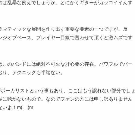
のは乱暴な例えでしょうか。とにかくギターがカッコイイんす
ラマティックな展開を作り出す重要な要素の一つですが、反
ンジオブペース、プレイヤー目線で言わせて頂くと激ムズです
はこのバンドには絶対不可欠な肝心要の存在。パワフルでパー
おり、テクニックも半端ない。
私がボーカリストという事もあり、ここはもう譲れない部分でし
実に聴かないもので。なのでファンの方には申し訳ありません
よ！m(__)m