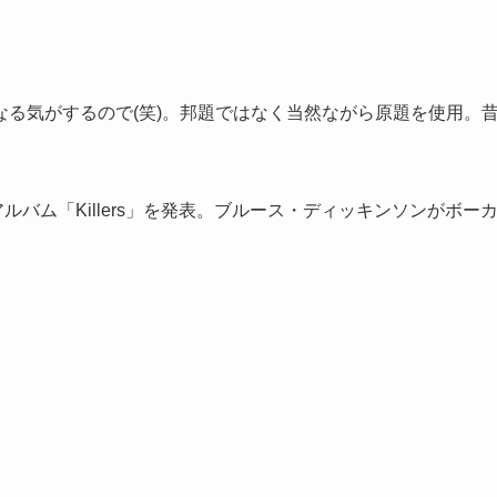
る気がするので(笑)。邦題ではなく当然ながら原題を使用。
1年2ndアルバム「Killers」を発表。ブルース・ディッキンソンがボー