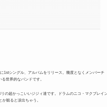
0年に1stシングル、アルバムをリリース。幾度となくメンバーチ
いる世界的なバンドです。
リバリの超かっこいいジジィ達です。ドラムのニコ・マクブレイ
とか観ると涙出ちゃう。