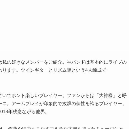
は私の好きなメンバーをご紹介。神バンドは基本的にライブの
わります。ツインギターとリズム隊という4人編成で
ていてホント楽しいプレイヤー。ファンからは「大神様」と呼
ーニ。アームプレイが印象的で抜群の個性を誇るプレイヤー。
018年残念ながら他界。
扱え、作曲や編曲もこなすマルチな才能を持ったミュージシャ