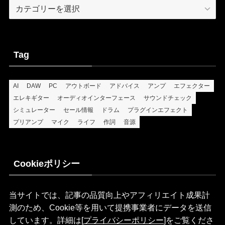
Categories
Tag
AI
DAW
PC
アウトボード
アドバイス
アンプ
エフェクター
エレキギター
オーディオインターフェース
サウンドチェック
シミュレーター
セール情報
ドラム
プラグインエフェクト
プリアンプ
マイク
ライフ
作詞
音源
Cookieポリシー
当サイトでは、記事の品質向上やアフィリエイト成果計
測のため、Cookie等を用いて提携事業者にデータを送信
しています。詳細は[
プライバシーポリシー
]をご覧くださ