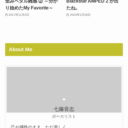
歪みペダル雑感 ② ～分か
Blackstar AMPED 2 が出
り始めたMy Favorite～
たね。
2017年11月2日
2023年1月29日
About Me
七篠音志
ボーカリスト
己が感性のまま、ただ楽しく、