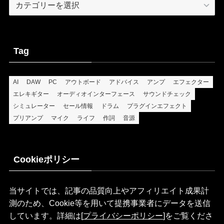
Tag
AI
DAW
PC
アウトボード
アドバイス
アンプ
エフェクター
エレキギター
オーディオインターフェース
サウンドチェック
シミュレーター
セール情報
ドラム
プラグインエフェクト
プリアンプ
マイク
ライフ
作詞
音源
Cookieポリシー
当サイトでは、記事の品質向上やアフィリエイト成果計
測のため、Cookie等を用いて提携事業者にデータを送信
しています。詳細は[
プライバシーポリシー
]をご覧くださ