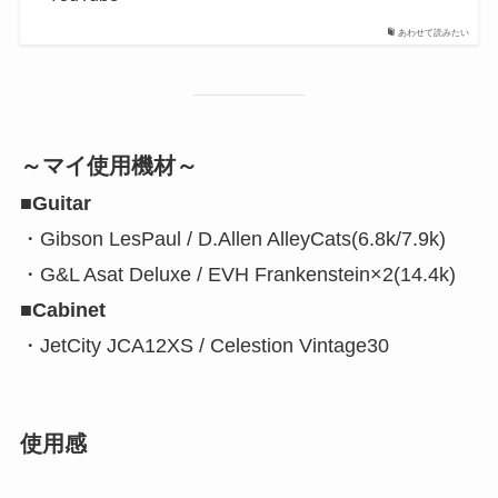
あわせて読みたい
～マイ使用機材～
■Guitar
・Gibson LesPaul / D.Allen AlleyCats(6.8k/7.9k)
・G&L Asat Deluxe / EVH Frankenstein×2(14.4k)
■Cabinet
・JetCity JCA12XS / Celestion Vintage30
使用感