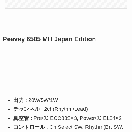
Peavey 6505 MH Japan Edition
出力
: 20W/5W/1W
チャンネル
: 2ch(Rhythm/Lead)
真空管
: Pre/JJ ECC83S×3, Power/JJ EL84×2
コントロール
: Ch Select SW, Rhythm(Brt SW,