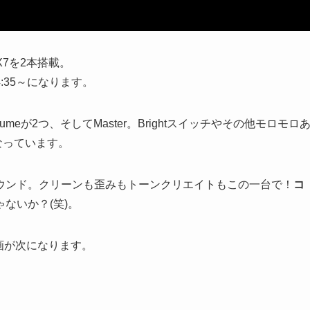
X7を2本搭載。
35～になります。
eが2つ、そしてMaster。Brightスイッチやその他モロモロ
となっています。
ウンド。クリーンも歪みもトーンクリエイトもこの一台で！
コ
ゃないか？(笑)。
動画が次になります。