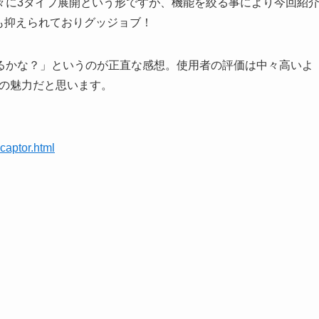
別々に3タイプ展開という形ですが、機能を絞る事により今回紹
も抑えられておりグッジョブ！
るかな？」というのが正直な感想。使用者の評価は中々高いよ
一番の魅力だと思います。
captor.html