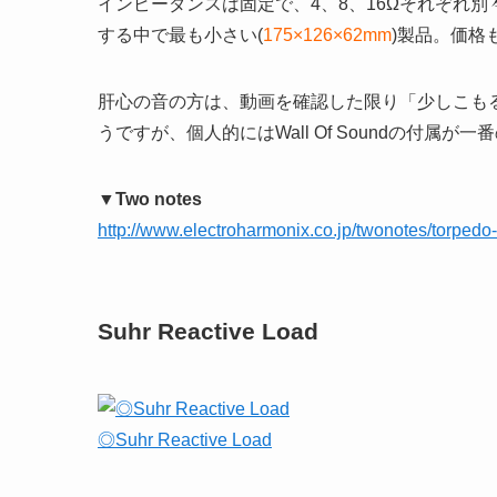
インピーダンスは固定で、4、8、16Ωそれぞれ
する中で最も小さい(
175×126×62mm
)製品。価格
肝心の音の方は、動画を確認した限り「少しこも
うですが、個人的にはWall Of Soundの付属が
▼Two notes
http://www.electroharmonix.co.jp/twonotes/torpedo-
Suhr Reactive Load
◎Suhr Reactive Load