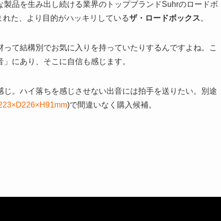
製品を生み出し続ける業界のトップブランドSuhrのロードボ
絞り込まれた、より目的がハッキリしている
ザ・ロードボックス
。
材って結構別でお気に入りを持っていたりするんですよね。こ
音」にあり、そこに自信も感じます。
感じ。ハイ落ちを感じさせない出音には拍手を送りたい。別途
223×D226×H91mm
)で間違いなく購入候補。