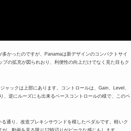
多かったのですが、Panamaは新デザインのコンパクトサイ
ンナップの拡充が図られおり、利便性の向上だけでなく見た目もク
DCジャックは上部にあります。コントロールは、Gain、Level、
引き締めたり、逆にルーズにも出来るベースコントロールの様で、このペ
プリントされている通り、改造プレキシサウンドを模したペダルです。軽いク
すが、動画を見る限り12時辺りがピークな感じもします。