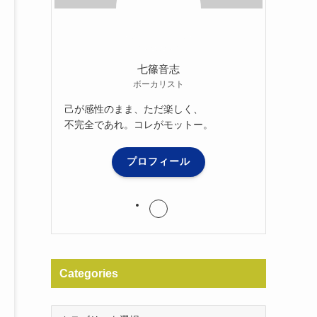
七篠音志
ボーカリスト
己が感性のまま、ただ楽しく、
不完全であれ。コレがモットー。
プロフィール
Categories
Categories