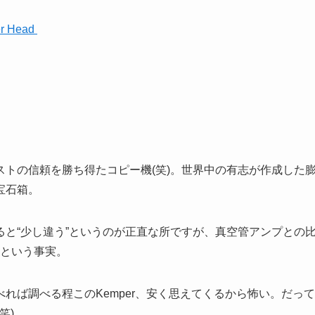
wer Head
トの信頼を勝ち得たコピー機(笑)。世界中の有志が作成した
宝石箱。
と“少し違う”というのが正直な所ですが、真空管アンプとの
るという事実。
れば調べる程このKemper、安く思えてくるから怖い。だって
笑)。