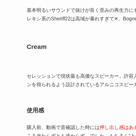
基本明るいサウンドで抜けが良く歪みの再生力にも
レキシ系のSheriff22は高域が暴れすぎて✕、Bogn
Cream
セレッションで現状最も高価なスピーカー。許容
ンを得られるよう設計されているアルニコスピー
使用感
購入前、動画で音確認した時には
押し出し感はあ
ころ当たらずとも遠からず、でした。もちろん”上