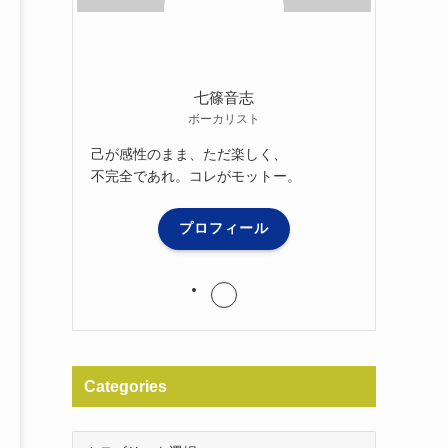
七篠音志
ボーカリスト
己が感性のまま、ただ楽しく、
不完全であれ。コレがモットー。
プロフィール
Categories
Categories