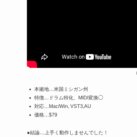
本拠地…米国ミシガン州
特徴…ドラム特化、MIDI変換◯
対応…Mac/Win, VST3,AU
価格…$79
●結論…上手く動作しませんでした！