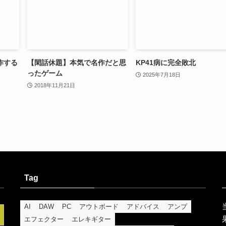
作する
【閑話休題】本気で名作だと思
KP41病に完全敗北
ったゲーム
2025年7月18日
2018年11月21日
Tag
AI
DAW
PC
アウトボード
アドバイス
アンプ
エフェクター
エレキギター