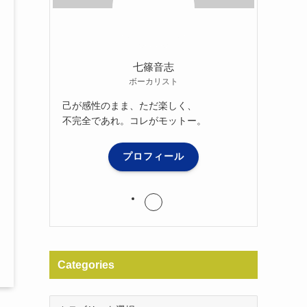
七篠音志
ボーカリスト
己が感性のまま、ただ楽しく、
不完全であれ。コレがモットー。
プロフィール
Categories
Categories