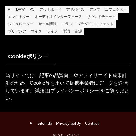
AI
DAW
PC
アウトボード
アドバイス
アンプ
エフェクター
エレキギター
オーディオインターフェース
サウンドチェック
シミュレーター
セール情報
ドラム
プラグインエフェクト
プリアンプ
マイク
ライフ
作詞
音源
Cookieポリシー
当サイトでは、記事の品質向上やアフィリエイト成果計
測のため、Cookie等を用いて提携事業者にデータを送信
しています。詳細は[
プライバシーポリシー
]をご覧くださ
い。
Sitemap
Privacy policy
Contact
©
うたいかなで、