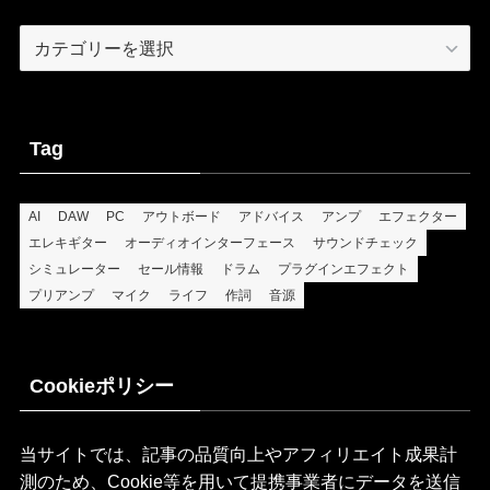
Categories
Tag
AI
DAW
PC
アウトボード
アドバイス
アンプ
エフェクター
エレキギター
オーディオインターフェース
サウンドチェック
シミュレーター
セール情報
ドラム
プラグインエフェクト
プリアンプ
マイク
ライフ
作詞
音源
Cookieポリシー
当サイトでは、記事の品質向上やアフィリエイト成果計
測のため、Cookie等を用いて提携事業者にデータを送信