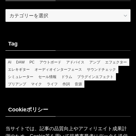
Categories
Tag
AI
DAW
PC
アウトボード
アドバイス
アンプ
エフェクター
エレキギター
オーディオインターフェース
サウンドチェック
シミュレーター
セール情報
ドラム
プラグインエフェクト
プリアンプ
マイク
ライフ
作詞
音源
Cookieポリシー
当サイトでは、記事の品質向上やアフィリエイト成果計
測のため、Cookie等を用いて提携事業者にデータを送信