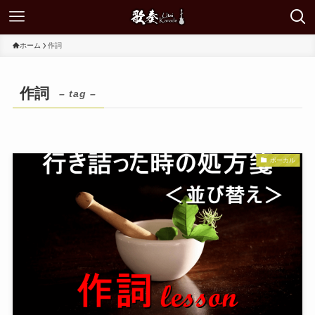
ホーム
作詞
作詞
– tag –
ボーカル