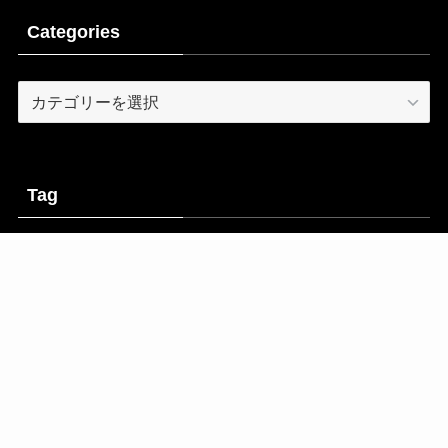
Categories
Categories
Tag
AI
DAW
PC
アウトボード
アドバイス
アンプ
エフェクター
エレキギター
オーディオインターフェース
サウンドチェック
シミュレーター
セール情報
ドラム
プラグインエフェクト
プリアンプ
マイク
ライフ
作詞
音源
Cookieポリシー