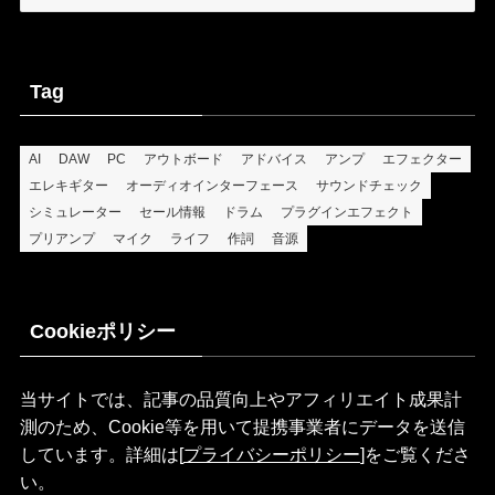
Tag
AI
DAW
PC
アウトボード
アドバイス
アンプ
エフェクター
エレキギター
オーディオインターフェース
サウンドチェック
シミュレーター
セール情報
ドラム
プラグインエフェクト
プリアンプ
マイク
ライフ
作詞
音源
Cookieポリシー
当サイトでは、記事の品質向上やアフィリエイト成果計
測のため、Cookie等を用いて提携事業者にデータを送信
しています。詳細は[
プライバシーポリシー
]をご覧くださ
い。