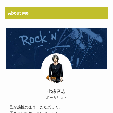
About Me
七篠音志
ボーカリスト
己が感性のまま、ただ楽しく、